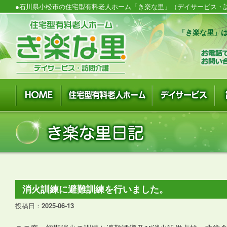
●石川県小松市の住宅型有料老人ホーム「き楽な里」（デイサービス・訪
「き楽な里」は
消火訓練に避難訓練を行いました。
投稿日：
2025-06-13