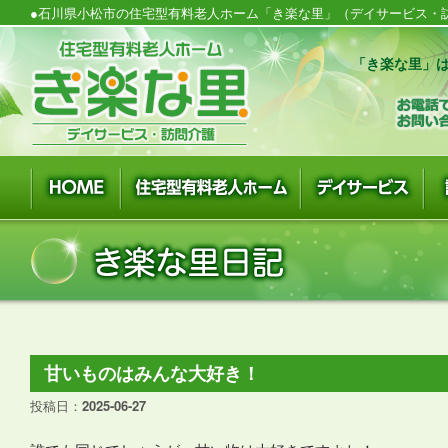
●石川県小松市の住宅型有料老人ホーム「き楽な里」（デイサービス・訪
「き楽な里」は
甘いものはみんな大好き！
投稿日：
2025-06-27