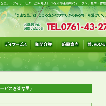
な里」（デイサービス・訪問介護） 小松市串茶屋町にオープン。見学・体験随
「き楽な里」は､こころ豊かなやすらぎのある毎日を過ごして
サービスき楽な里）