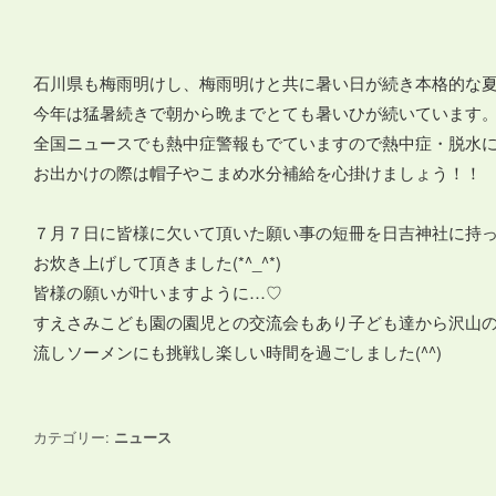
石川県も梅雨明けし、梅雨明けと共に暑い日が続き本格的な
今年は猛暑続きで朝から晩までとても暑いひが続いています
全国ニュースでも熱中症警報もでていますので熱中症・脱水
お出かけの際は帽子やこまめ水分補給を心掛けましょう！！
７月７日に皆様に欠いて頂いた願い事の短冊を日吉神社に持
お炊き上げして頂きました(*^_^*)
皆様の願いが叶いますように…♡
すえさみこども園の園児との交流会もあり子ども達から沢山
流しソーメンにも挑戦し楽しい時間を過ごしました(^^)
カテゴリー:
ニュース