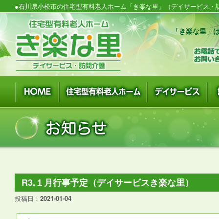
●石川県小松市の住宅型有料老人ホーム「き楽な里」（デイサービス・訪
「き楽な里」は
R3.１月行事予定（デイサービスき楽な里）
投稿日：
2021-01-04