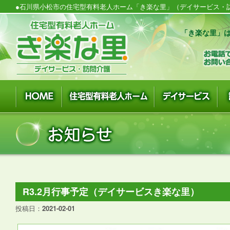
●石川県小松市の住宅型有料老人ホーム「き楽な里」（デイサービス・訪
「き楽な里」は
R3.2月行事予定（デイサービスき楽な里）
投稿日：
2021-02-01