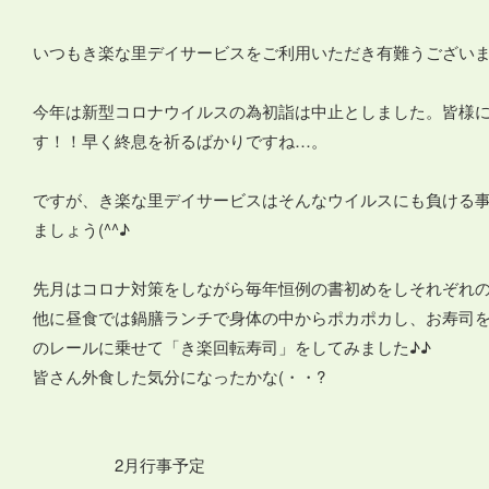
いつもき楽な里デイサービスをご利用いただき有難うございます(*
今年は新型コロナウイルスの為初詣は中止としました。皆様
す！！早く終息を祈るばかりですね…。
ですが、き楽な里デイサービスはそんなウイルスにも負ける
ましょう(^^♪
先月はコロナ対策をしながら毎年恒例の書初めをしそれぞれの字を書
他に昼食では鍋膳ランチで身体の中からポカポカし、お寿司
のレールに乗せて「き楽回転寿司」をしてみました♪♪
皆さん外食した気分になったかな(・・?
2月行事予定