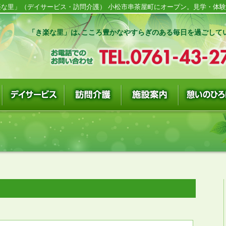
な里」（デイサービス・訪問介護） 小松市串茶屋町にオープン。見学・体験随
「き楽な里」は､こころ豊かなやすらぎのある毎日を過ごして