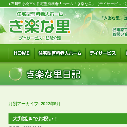
●石川県小松市の住宅型有料老人ホーム「き楽な里」（デイサービス・訪
「き楽な里」は
月別アーカイブ:
2022年9月
大判焼きでお祝い！