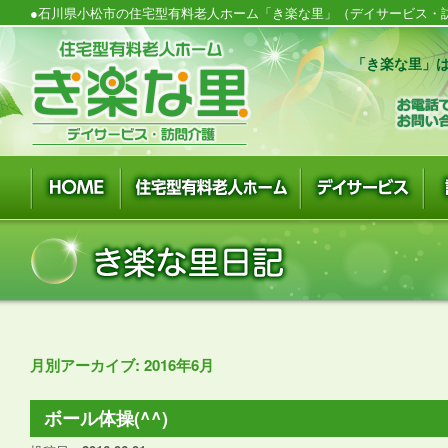
●石川県小松市の住宅型有料老人ホーム「き楽な里」（デイサービス・訪
「き楽な里」は
月別アーカイブ:
2016年6月
ボール体操(^^)