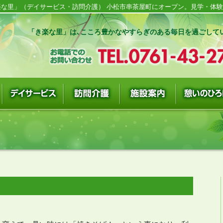
な里」（デイサービス・訪問介護） 小松市串茶屋町にオープン。見学・体験随
「き楽な里」は､こころ豊かなやすらぎのある毎日を過ごして
。