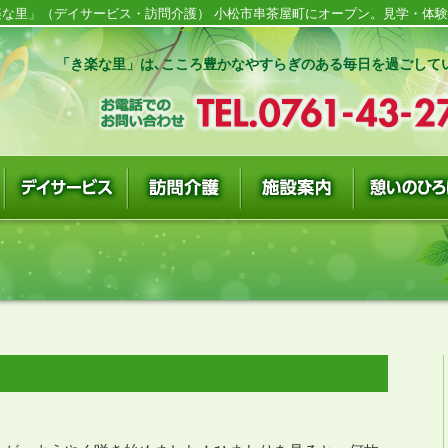
な里」（デイサービス・訪問介護） 小松市串茶屋町にオープン。見学・体験随
「き楽な里」は､こころ豊かなやすらぎのある毎日を過ごして