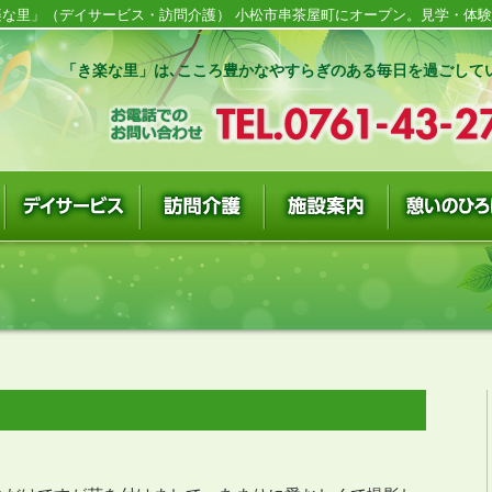
な里」（デイサービス・訪問介護） 小松市串茶屋町にオープン。見学・体験随
「き楽な里」は､こころ豊かなやすらぎのある毎日を過ごして