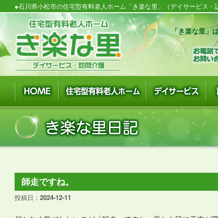
●石川県小松市の住宅型有料老人ホーム「き楽な里」（デイサービス・訪
「き楽な里」は
師走ですね。
投稿日：
2024-12-11