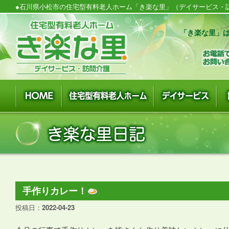
●石川県小松市の住宅型有料老人ホーム「き楽な里」（デイサービス・訪
「き楽な里」は
手作りカレー！
投稿日：
2022-04-23