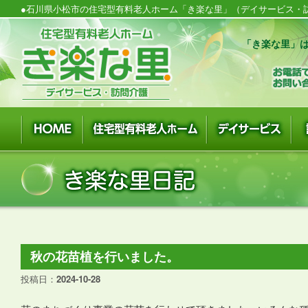
●石川県小松市の住宅型有料老人ホーム「き楽な里」（デイサービス・訪
「き楽な里」は
秋の花苗植を行いました。
投稿日：
2024-10-28